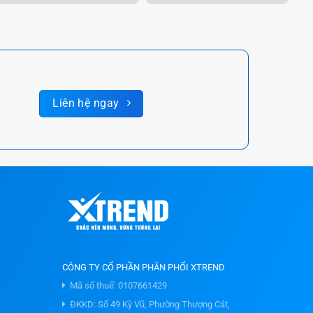
Liên hệ ngay
CÔNG TY CỔ PHẦN PHÂN PHỐI XTREND
Mã số thuế: 0107661429
ĐKKD: Số 49 Kỳ Vũ, Phường Thượng Cát,