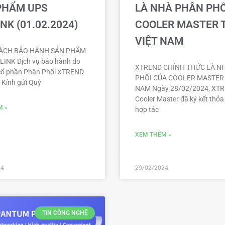
PHẨM UPS
LÀ NHÀ PHÂN PHỐ
NK (01.02.2024)
COOLER MASTER 
VIỆT NAM
ÁCH BẢO HÀNH SẢN PHẨM
INK Dịch vụ bảo hành do
XTREND CHÍNH THỨC LÀ N
cổ phần Phân Phối XTREND
PHỐI CỦA COOLER MASTER 
 Kính gửi Quý
NAM Ngày 28/02/2024, XTR
Cooler Master đã ký kết thỏa
M »
hợp tác
XEM THÊM »
24
29/02/2024
TIN CÔNG NGHỆ