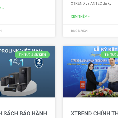
XTREND và ANTEC đã ký
M »
XEM THÊM »
24
10/04/2024
TIN TỨC & SỰ KIỆN
TIN TỨC 
H SÁCH BẢO HÀNH
XTREND CHÍNH T