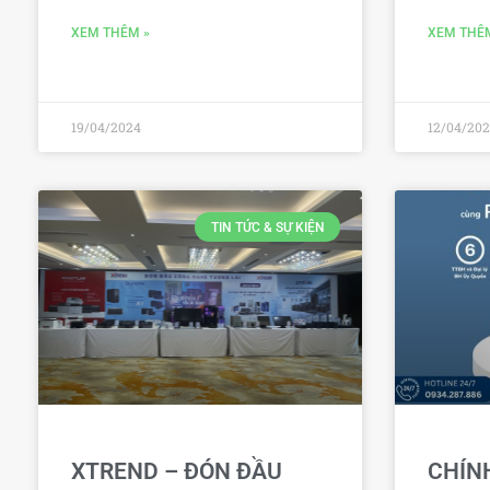
XEM THÊM »
XEM THÊ
19/04/2024
12/04/20
TIN TỨC & SỰ KIỆN
XTREND – ĐÓN ĐẦU
CHÍN