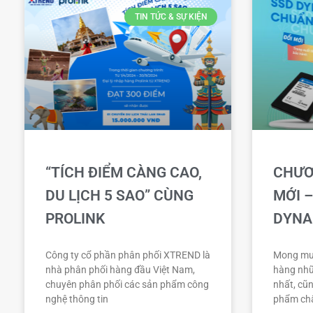
TIN TỨC & SỰ KIỆN
“TÍCH ĐIỂM CÀNG CAO,
CHƯƠ
DU LỊCH 5 SAO” CÙNG
MỚI –
PROLINK
DYNA
Công ty cổ phần phân phối XTREND là
Mong mu
nhà phân phối hàng đầu Việt Nam,
hàng nhữ
chuyên phân phối các sản phẩm công
nhất, cũ
nghệ thông tin
phẩm chấ