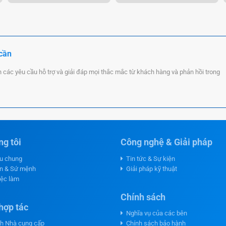
 cần
n các yêu cầu hỗ trợ và giải đáp mọi thắc mắc từ khách hàng và phản hồi trong
g tôi
Công nghệ & Giải pháp
ệu chung
Tin tức & Sự kiện
n & Sứ mệnh
Giải pháp kỹ thuật
iệc làm
Chính sách
hợp tác
Nghĩa vụ của các bên
h Nhà cung cấp
Chính sách bảo hành