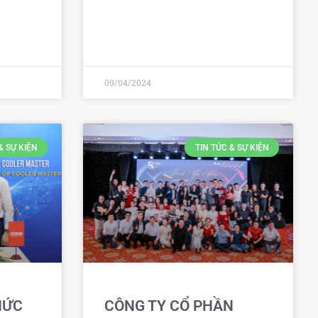
09/04/2024
& SỰ KIỆN
TIN TỨC & SỰ KIỆN
HỨC
CÔNG TY CỔ PHẦN