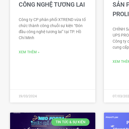
CÔNG NGHỆ TƯƠNG LAI
SẢN 
PROLI
Công ty CP phân phối XTREND vừa tổ
chức thành công chuỗi sự kiện “Đón
CHÍNH S
đầu công nghệ tương lai” tại TP. Hồ
UPS PROL
Chí Minh
Công ty 
cung cấp
XEM THÊM »
XEM THÊ
19/03/2024
07/03/20
TIN TỨC & SỰ KIỆN