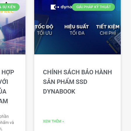
& SỰ KIỆN
GIẢI PHÁP KỸ THUẬT
 HỢP
CHÍNH SÁCH BẢO HÀNH
VỚI
SẢN PHẨM SSD
ỦA
DYNABOOK
NAM
 phần
XEM THÊM »
phẩm và
n,