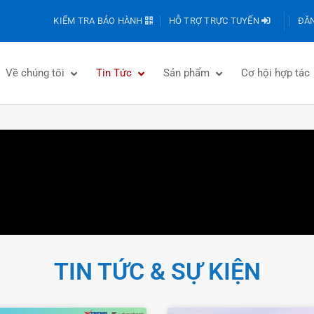
KIỂM TRA BẢO HÀNH
HỖ TRỢ TRỰC TUYẾN
ĐĂN
Về chúng tôi
Tin Tức
Sản phẩm
Cơ hội hợp tác
TIN TỨC & SỰ KIỆN