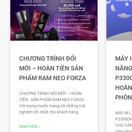
CHƯƠNG TRÌNH ĐỔI
MÁY 
MỚI – HOÀN TIỀN SẢN
NĂNG
PHẨM RAM NEO FORZA
P330
HOÀN
CHƯƠNG TRÌNH ĐỔI MỚI – HOÀN
PHÒN
TIỀN SẢN PHẨM RAM NEO FORZA
Với mong muốn mang tới những trải
nghiệm tốt nhất cho khách hàng
MÁY IN 
P3300DN
CHO VĂN
XEM THÊM »
năng Pa