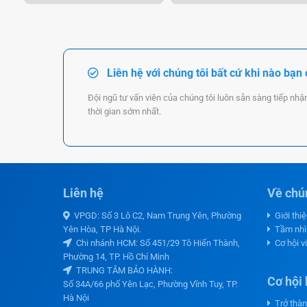
Liên hệ với chúng tôi bất cứ khi nào bạn
Đội ngũ tư vấn viên của chúng tôi luôn sẵn sàng tiếp nhậ
thời gian sớm nhất.
Liên hệ
Về chún
VPGD: Số 3 Lô C2, Nam Trung Yên, Phường
Giới thi
Yên Hòa, TP Hà Nội.
Tầm nhì
Chi nhánh HCM: Số 451/29 Tô Hiến Thành,
Cơ hội v
Phường 14, TP. Hồ Chí Minh
TRUNG TÂM BẢO HÀNH:
Cơ hội 
Số 34A/66 phố Yên Lạc, Phường Vĩnh Tuy, TP.
Hà Nội
Trở thàn