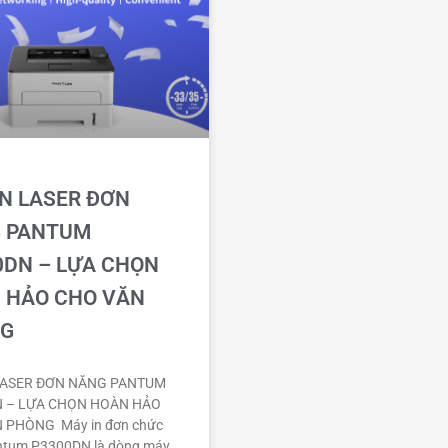
IN LASER ĐƠN
 PANTUM
0DN – LỰA CHỌN
 HẢO CHO VĂN
G
LASER ĐƠN NĂNG PANTUM
 – LỰA CHỌN HOÀN HẢO
 PHÒNG Máy in đơn chức
ntum P3300DN là dòng máy