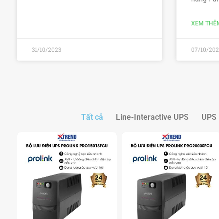
XEM THÊ
31/10/2023
07/10/202
Tất cả
Line-Interactive UPS
UPS 