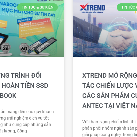
TIN TỨC & SỰ KIỆN
TIN TỨC 
NG TRÌNH ĐỔI
XTREND MỞ RỘNG
 HOÀN TIỀN SSD
TÁC CHIẾN LƯỢC 
BOOK
CÁC SẢN PHẨM C
ANTEC TẠI VIỆT 
ốn mang đến cho quý khách
ng trải nghiệm dịch vụ tốt
Với tham vọng chiếm lĩnh thị
ng như cung cấp những sản
phân phối nhóm ngành sản 
t lượng, Công
giải pháp công nghệ thông ti