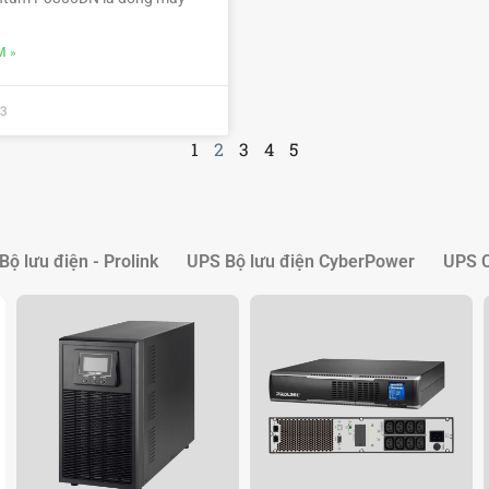
M »
3
1
2
3
4
5
Bộ lưu điện - Prolink
UPS Bộ lưu điện CyberPower
UPS C