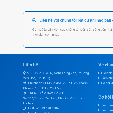
Liên hệ với chúng tôi bất cứ khi nào bạn
Đội ngũ tư vấn viên của chúng tôi luôn sẵn sàng tiếp nhậ
thời gian sớm nhất.
Liên hệ
Về chún
VPGD: Số 3 Lô C2, Nam Trung Yên, Phường
Giới thi
Yên Hòa, TP Hà Nội.
Tầm nhì
Chi nhánh HCM: Số 451/29 Tô Hiến Thành,
Cơ hội v
Phường 14, TP. Hồ Chí Minh
TRUNG TÂM BẢO HÀNH:
Cơ hội 
Số 34A/66 phố Yên Lạc, Phường Vĩnh Tuy, TP.
Hà Nội
Trở thàn
Hotline:
093 4287 886
Trở thàn