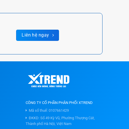
Liên hệ ngay
CÔNG TY CỔ PHẦN PHÂN PHỐI XTREND
Mã số thuế: 0107661429
ĐKKD: Số 49 Kỳ Vũ, Phường Thượng Cát,
Thành phố Hà Nội, Việt Nam