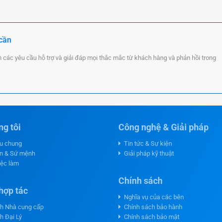
 cần
n các yêu cầu hỗ trợ và giải đáp mọi thắc mắc từ khách hàng và phản hồi trong
g tôi
Công nghệ & Giải pháp
ệu chung
Tin tức & Sự kiện
n & Sứ mệnh
Giải pháp kỹ thuật
iệc làm
Chính sách
hợp tác
Nghĩa vụ của các bên
h Nhà cung cấp
Chính sách bảo hành
h Đại Lý
Chính sách bảo mật