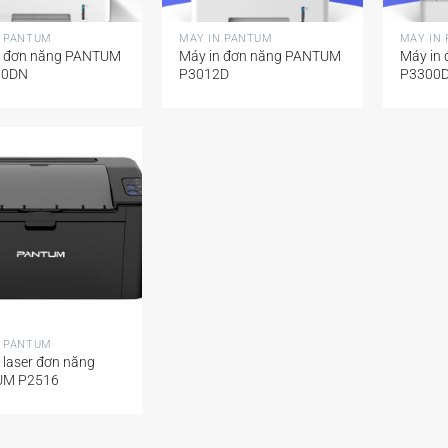
+
+
N PANTUM
MÁY IN PANTUM
MÁY IN
n đơn năng PANTUM
Máy in đơn năng PANTUM
Máy in
00DN
P3012D
P3300
N PANTUM
 laser đơn năng
UM P2516