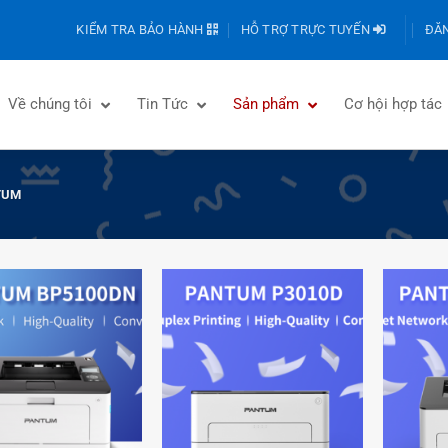
KIỂM TRA BẢO HÀNH
HỖ TRỢ TRỰC TUYẾN
ĐĂN
Về chúng tôi
Tin Tức
Sản phẩm
Cơ hội hợp tác
TUM