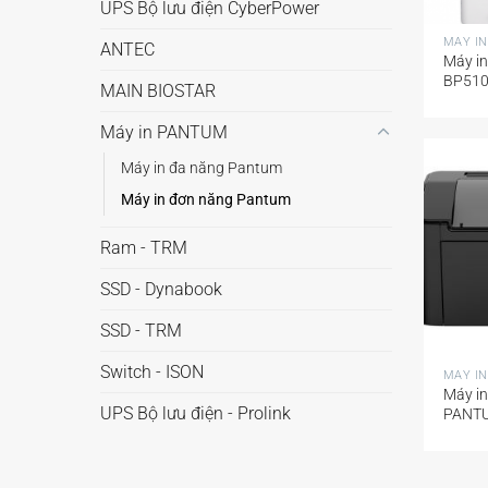
+
UPS Bộ lưu điện CyberPower
MÁY I
ANTEC
Máy i
BP51
MAIN BIOSTAR
Máy in PANTUM
Máy in đa năng Pantum
Máy in đơn năng Pantum
Ram - TRM
SSD - Dynabook
SSD - TRM
+
Switch - ISON
MÁY I
Máy in
UPS Bộ lưu điện - Prolink
PANT