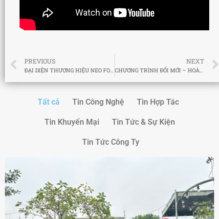
PREVIOUS
NEXT
ĐẠI DIỆN THƯƠNG HIỆU NEO FORZA ỦY QUYỀN CÔNG TY CỔ PHẦN PHÂN PHỐI XTREND LÀ NHÀ PHÂN PHỐI MỚI TẠI VIỆT NAM
CHƯƠNG TRÌNH ĐỔI MỚI – HOÀN TIỀN SẢN PHẨM RAM NEO FORZA
Tất cả
Tin Công Nghệ
Tin Hợp Tác
Tin Khuyến Mại
Tin Tức & Sự Kiện
Tin Tức Công Ty