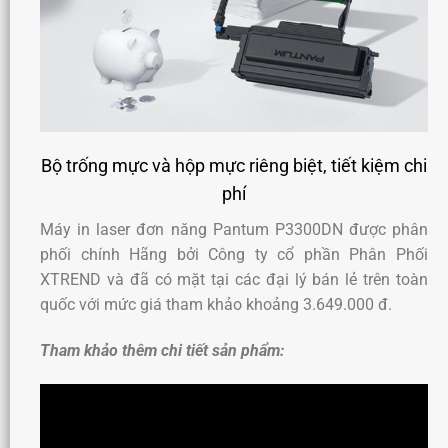
Bộ trống mực và hộp mực riêng biệt, tiết kiệm chi
phí
Máy in laser đơn năng Pantum P3300DN được phân
phối chính Hãng bởi Công ty cổ phần Phân Phối
XTREND và đã có mặt tại các đại lý bán lẻ trên toàn
quốc với mức giá tham khảo khoảng 3.649.000 đ.
Tham khảo thêm chi tiết sản phẩm: