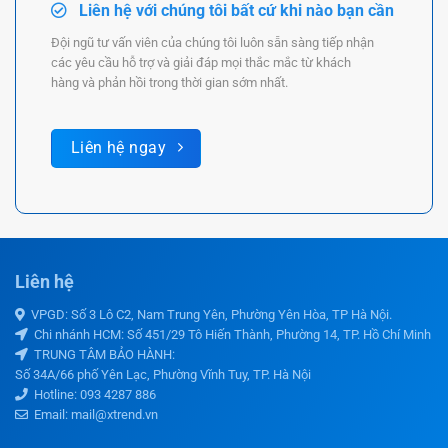
Liên hệ với chúng tôi bất cứ khi nào bạn cần
Đội ngũ tư vấn viên của chúng tôi luôn sẵn sàng tiếp nhận
các yêu cầu hỗ trợ và giải đáp mọi thắc mắc từ khách
hàng và phản hồi trong thời gian sớm nhất.
Liên hệ ngay
Liên hệ
VPGD: Số 3 Lô C2, Nam Trung Yên, Phường Yên Hòa, TP Hà Nội.
Chi nhánh HCM: Số 451/29 Tô Hiến Thành, Phường 14, TP. Hồ Chí Minh
TRUNG TÂM BẢO HÀNH:
Số 34A/66 phố Yên Lạc, Phường Vĩnh Tuy, TP. Hà Nội
Hotline:
093 4287 886
Email: mail@xtrend.vn