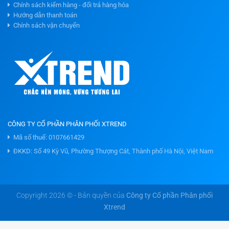
Chính sách kiểm hàng - đổi trả hàng hóa
Hướng dẫn thanh toán
Chính sách vận chuyển
CÔNG TY CỔ PHẦN PHÂN PHỐI XTREND
Mã số thuế: 0107661429
ĐKKD: Số 49 Kỳ Vũ, Phường Thượng Cát, Thành phố Hà Nội, Việt Nam
Copyright 2026 © - Bản quyền của
Công ty Cổ phần Phân phối
Xtrend