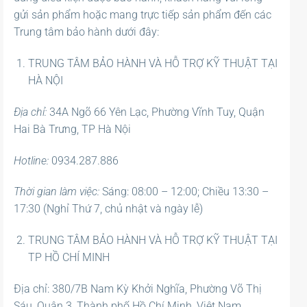
gửi sản phẩm hoặc mang trực tiếp sản phẩm đến các
Trung tâm bảo hành dưới đây:
TRUNG TÂM BẢO HÀNH VÀ HỖ TRỢ KỸ THUẬT TẠI
HÀ NỘI
Địa chỉ:
34A Ngõ 66 Yên Lạc, Phường Vĩnh Tuy, Quận
Hai Bà Trưng, TP Hà Nội
Hotline:
0934.287.886
Thời gian làm việc:
Sáng: 08:00 – 12:00; Chiều 13:30 –
17:30 (Nghỉ Thứ 7, chủ nhật và ngày lễ)
TRUNG TÂM BẢO HÀNH VÀ HỖ TRỢ KỸ THUẬT TẠI
TP HỒ CHÍ MINH
Địa chỉ: 380/7B Nam Kỳ Khởi Nghĩa, Phường Võ Thị
Sáu, Quận 3, Thành phố Hồ Chí Minh, Việt Nam