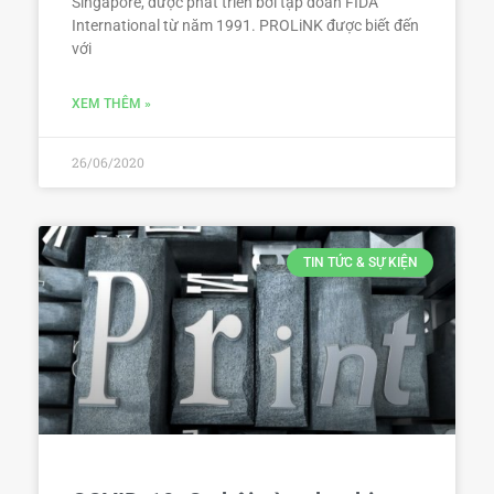
Singapore, được phát triển bởi tập đoàn FIDA
International từ năm 1991. PROLiNK được biết đến
với
XEM THÊM »
26/06/2020
TIN TỨC & SỰ KIỆN