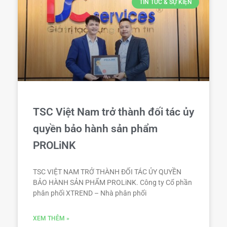
TIN TỨC & SỰ KIỆN
TSC Việt Nam trở thành đối tác ủy
quyền bảo hành sản phẩm
PROLiNK
TSC VIỆT NAM TRỞ THÀNH ĐỐI TÁC ỦY QUYỀN
BẢO HÀNH SẢN PHẨM PROLiNK. Công ty Cổ phần
phân phối XTREND – Nhà phân phối
XEM THÊM »