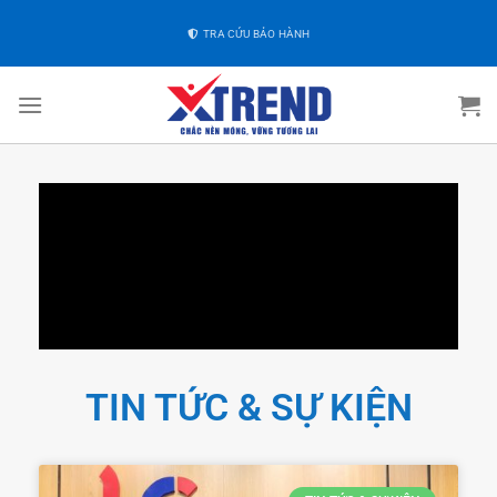
TRA CỨU BẢO HÀNH
TIN TỨC & SỰ KIỆN