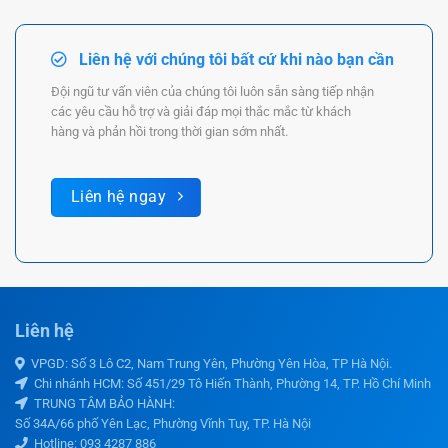
Liên hệ với chúng tôi bất cứ khi nào bạn cần
Đội ngũ tư vấn viên của chúng tôi luôn sẵn sàng tiếp nhận
các yêu cầu hỗ trợ và giải đáp mọi thắc mắc từ khách
hàng và phản hồi trong thời gian sớm nhất.
Liên hệ ngay
Liên hệ
VPGD: Số 3 Lô C2, Nam Trung Yên, Phường Yên Hòa, TP Hà Nội.
Chi nhánh HCM: Số 451/29 Tô Hiến Thành, Phường 14, TP. Hồ Chí Minh
TRUNG TÂM BẢO HÀNH:
Số 34A/66 phố Yên Lạc, Phường Vĩnh Tuy, TP. Hà Nội
Hotline:
093 4287 886