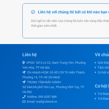
Liên hệ với chúng tôi bất cứ khi nào bạn
Đội ngũ tư vấn viên của chúng tôi luôn sẵn sàng tiếp nhậ
thời gian sớm nhất.
Liên hệ
Về chún
VPGD: Số 3 Lô C2, Nam Trung Yên, Phường
Giới thi
Yên Hòa, TP Hà Nội.
Tầm nhì
Chi nhánh HCM: Số 451/29 Tô Hiến Thành,
Cơ hội v
Phường 14, TP. Hồ Chí Minh
TRUNG TÂM BẢO HÀNH:
Cơ hội 
Số 34A/66 phố Yên Lạc, Phường Vĩnh Tuy, TP.
Hà Nội
Trở thàn
Hotline:
093 4287 886
Trở thàn
Email: mail@xtrend.vn