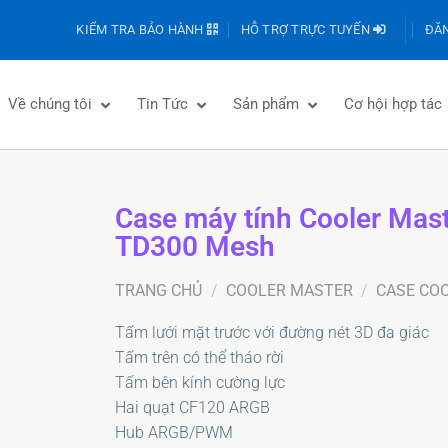
KIỂM TRA BẢO HÀNH
HỖ TRỢ TRỰC TUYẾN
ĐĂN
Về chúng tôi
Tin Tức
Sản phẩm
Cơ hội hợp tác
Case máy tính Cooler Mas
TD300 Mesh
TRANG CHỦ
/
COOLER MASTER
/
CASE CO
Tấm lưới mặt trước với đường nét 3D đa giác
Tấm trên có thể tháo rời
Tấm bên kính cường lực
Hai quạt CF120 ARGB
Hub ARGB/PWM