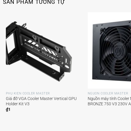
SẢN PHẨM TƯƠNG TỰ
+
+
PHỤ KIỆN COOLER MASTER
NGUỒN COOLER MASTER
Giá đỡ VGA Cooler Master Vertical GPU
Nguồn máy tính Cooler
Holder Kit V3
BRONZE 750 V3 230V A
₫
1