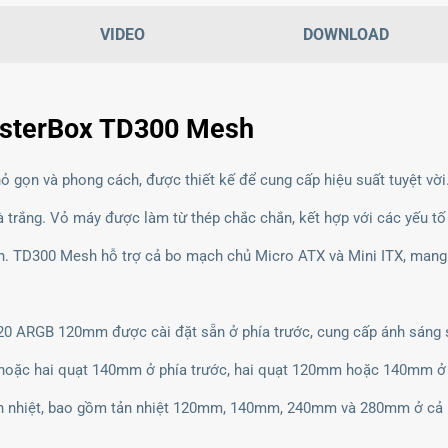
VIDEO
DOWNLOAD
asterBox TD300 Mesh
 gọn và phong cách, được thiết kế để cung cấp hiệu suất tuyệt vờ
à trắng. Vỏ máy được làm từ thép chắc chắn, kết hợp với các yếu tố
. TD300 Mesh hỗ trợ cả bo mạch chủ Micro ATX và Mini ITX, mang l
0 ARGB 120mm được cài đặt sẵn ở phía trước, cung cấp ánh sáng s
hoặc hai quạt 140mm ở phía trước, hai quạt 120mm hoặc 140mm ở p
n nhiệt, bao gồm tản nhiệt 120mm, 140mm, 240mm và 280mm ở cả ph