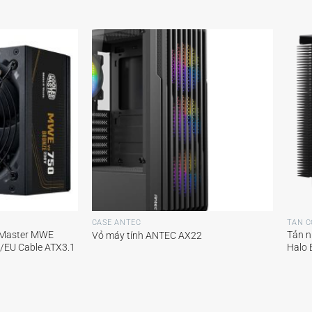
+
+
CASE ANTEC
TẢN C
 Master MWE
Tản n
Vỏ máy tính ANTEC AX22
/EU Cable ATX3.1
Halo 