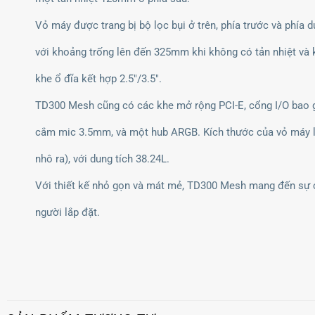
Vỏ máy được trang bị bộ lọc bụi ở trên, phía trước và phía 
với khoảng trống lên đến 325mm khi không có tản nhiệt và k
khe ổ đĩa kết hợp 2.5"/3.5".
TD300 Mesh cũng có các khe mở rộng PCI-E, cổng I/O bao g
cắm mic 3.5mm, và một hub ARGB. Kích thước của vỏ máy l
nhô ra), với dung tích 38.24L.
Với thiết kế nhỏ gọn và mát mẻ, TD300 Mesh mang đến sự câ
người lắp đặt.