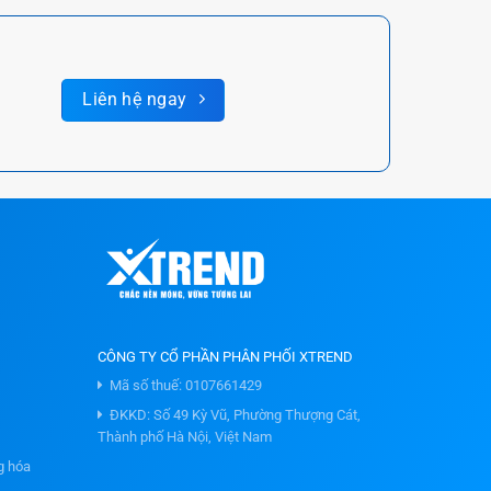
Liên hệ ngay
CÔNG TY CỔ PHẦN PHÂN PHỐI XTREND
Mã số thuế: 0107661429
ĐKKD: Số 49 Kỳ Vũ, Phường Thượng Cát,
Thành phố Hà Nội, Việt Nam
g hóa