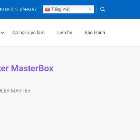
G NHẬP / ĐĂNG KÝ
Tiếng Việt
Cơ hội việc làm
Liên hệ
Bảo Hành
ter MasterBox
OLER MASTER