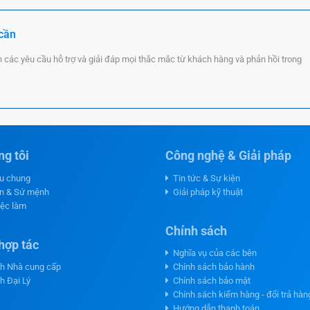
 cần
n các yêu cầu hỗ trợ và giải đáp mọi thắc mắc từ khách hàng và phản hồi trong
g tôi
Công nghệ & Giải pháp
ệu chung
Tin tức & Sự kiện
n & Sứ mệnh
Giải pháp kỹ thuật
iệc làm
Chính sách
hợp tác
Nghĩa vụ của các bên
h Nhà cung cấp
Chính sách bảo hành
h Đại Lý
Chính sách bảo mật
Chính sách kiểm hàng - đổi trả hàn
Hướng dẫn thanh toán