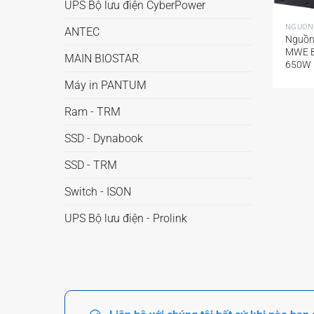
+
UPS Bộ lưu điện CyberPower
NGUỒN
ANTEC
Nguồn
MWE B
MAIN BIOSTAR
650W
Máy in PANTUM
Ram - TRM
SSD - Dynabook
SSD - TRM
Switch - ISON
UPS Bộ lưu điện - Prolink