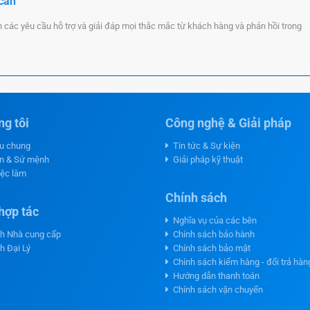
 cần
n các yêu cầu hỗ trợ và giải đáp mọi thắc mắc từ khách hàng và phản hồi trong
g tôi
Công nghệ & Giải pháp
ệu chung
Tin tức & Sự kiện
n & Sứ mệnh
Giải pháp kỹ thuật
iệc làm
Chính sách
hợp tác
Nghĩa vụ của các bên
h Nhà cung cấp
Chính sách bảo hành
h Đại Lý
Chính sách bảo mật
Chính sách kiểm hàng - đổi trả hàn
Hướng dẫn thanh toán
Chính sách vận chuyển