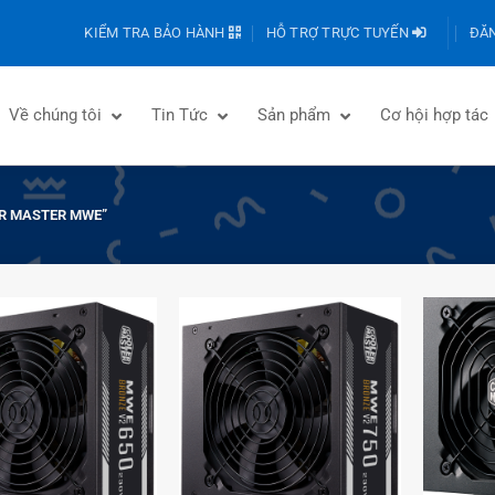
KIỂM TRA BẢO HÀNH
HỖ TRỢ TRỰC TUYẾN
ĐĂN
Về chúng tôi
Tin Tức
Sản phẩm
Cơ hội hợp tác
R MASTER MWE”