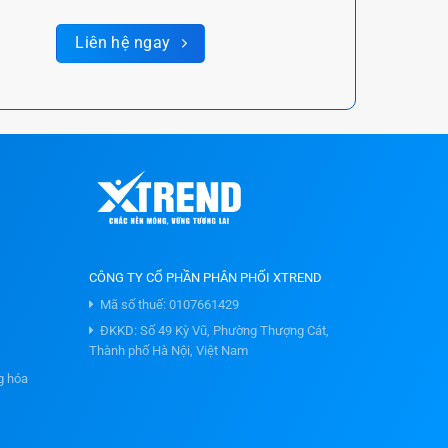
Liên hệ ngay
CÔNG TY CỔ PHẦN PHÂN PHỐI XTREND
Mã số thuế: 0107661429
ĐKKD: Số 49 Kỳ Vũ, Phường Thượng Cát,
Thành phố Hà Nội, Việt Nam
g hóa