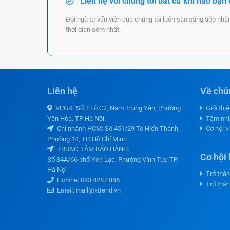
Liên hệ với chúng tôi bất cứ khi nào bạn
Đội ngũ tư vấn viên của chúng tôi luôn sẵn sàng tiếp nhậ
thời gian sớm nhất.
Liên hệ
Về chún
VPGD: Số 3 Lô C2, Nam Trung Yên, Phường
Giới thi
Yên Hòa, TP Hà Nội.
Tầm nhì
Chi nhánh HCM: Số 451/29 Tô Hiến Thành,
Cơ hội v
Phường 14, TP. Hồ Chí Minh
TRUNG TÂM BẢO HÀNH:
Cơ hội 
Số 34A/66 phố Yên Lạc, Phường Vĩnh Tuy, TP.
Hà Nội
Trở thàn
Hotline:
093 4287 886
Trở thàn
Email: mail@xtrend.vn