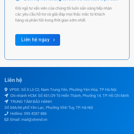
Đội ngũ tư vấn viên của chúng tôi luôn sẵn sàng tiếp nhận
các yêu cầu hỗ trợ và giải đáp mọi thắc mắc từ khách
hàng và phản hồi trong thời gian sớm nhất.
Liên hệ ngay
Liên hệ
VPGD: Số 3 Lô C2, Nam Trung Yên, Phường Yên Hòa, TP Hà Nội.
Chi nhánh HCM: Số 451/29 Tô Hiến Thành, Phường 14, TP. Hồ Chí Minh
TRUNG TÂM BẢO HÀNH:
Số 34A/66 phố Yên Lạc, Phường Vĩnh Tuy, TP. Hà Nội
Hotline:
093 4287 886
Email: mail@xtrend.vn