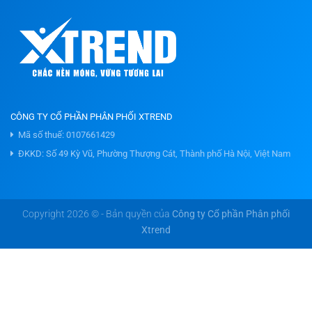
CÔNG TY CỔ PHẦN PHÂN PHỐI XTREND
Mã số thuế: 0107661429
ĐKKD: Số 49 Kỳ Vũ, Phường Thượng Cát, Thành phố Hà Nội, Việt Nam
Copyright 2026 © - Bản quyền của
Công ty Cổ phần Phân phối
Xtrend