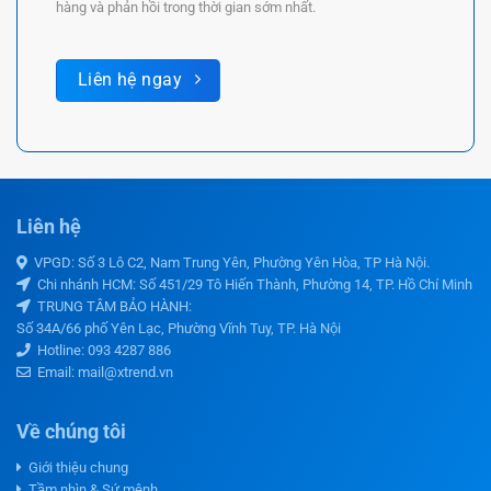
hàng và phản hồi trong thời gian sớm nhất.
Liên hệ ngay
Liên hệ
VPGD: Số 3 Lô C2, Nam Trung Yên, Phường Yên Hòa, TP Hà Nội.
Chi nhánh HCM: Số 451/29 Tô Hiến Thành, Phường 14, TP. Hồ Chí Minh
TRUNG TÂM BẢO HÀNH:
Số 34A/66 phố Yên Lạc, Phường Vĩnh Tuy, TP. Hà Nội
Hotline:
093 4287 886
Email: mail@xtrend.vn
Về chúng tôi
Giới thiệu chung
Tầm nhìn & Sứ mệnh