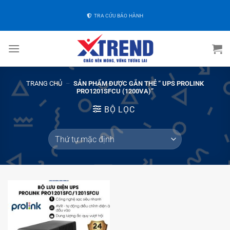
TRA CỨU BẢO HÀNH
TRANG CHỦ
–
SẢN PHẨM ĐƯỢC GẮN THẺ “ UPS PROLINK
PRO1201SFCU (1200VA)”
BỘ LỌC