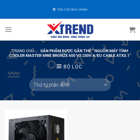
TRA CỨU BẢO HÀNH
TRANG CHỦ
–
SẢN PHẨM ĐƯỢC GẮN THẺ “ NGUỒN MÁY TÍNH
COOLER MASTER MWE BRONZE 650 V3 230V A/EU CABLE ATX3.1”
BỘ LỌC