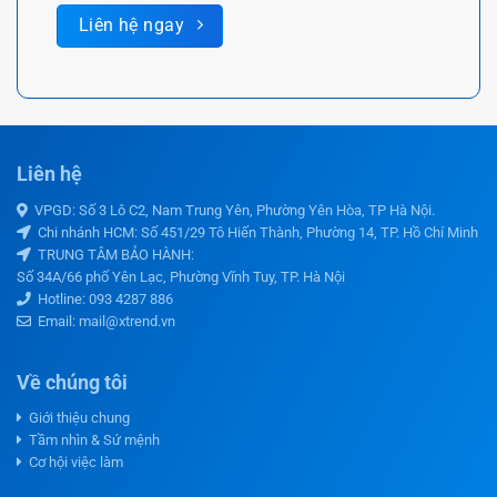
Liên hệ ngay
Liên hệ
VPGD: Số 3 Lô C2, Nam Trung Yên, Phường Yên Hòa, TP Hà Nội.
Chi nhánh HCM: Số 451/29 Tô Hiến Thành, Phường 14, TP. Hồ Chí Minh
TRUNG TÂM BẢO HÀNH:
Số 34A/66 phố Yên Lạc, Phường Vĩnh Tuy, TP. Hà Nội
Hotline:
093 4287 886
Email: mail@xtrend.vn
Về chúng tôi
Giới thiệu chung
Tầm nhìn & Sứ mệnh
Cơ hội việc làm