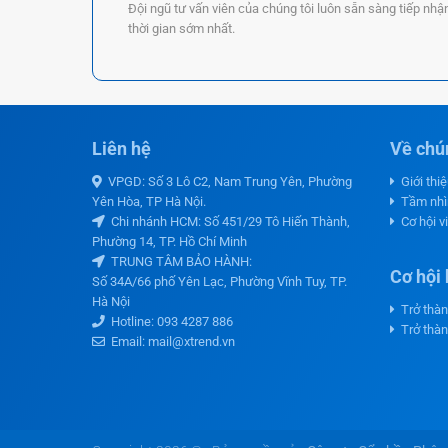
Đội ngũ tư vấn viên của chúng tôi luôn sẵn sàng tiếp nhậ
thời gian sớm nhất.
Liên hệ
Về chún
VPGD: Số 3 Lô C2, Nam Trung Yên, Phường
Giới thi
Yên Hòa, TP Hà Nội.
Tầm nhì
Chi nhánh HCM: Số 451/29 Tô Hiến Thành,
Cơ hội v
Phường 14, TP. Hồ Chí Minh
TRUNG TÂM BẢO HÀNH:
Cơ hội 
Số 34A/66 phố Yên Lạc, Phường Vĩnh Tuy, TP.
Hà Nội
Trở thàn
Hotline:
093 4287 886
Trở thàn
Email: mail@xtrend.vn