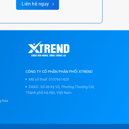
Liên hệ ngay
CÔNG TY CỔ PHẦN PHÂN PHỐI XTREND
Mã số thuế: 0107661429
ĐKKD: Số 49 Kỳ Vũ, Phường Thượng Cát,
Thành phố Hà Nội, Việt Nam
g hóa