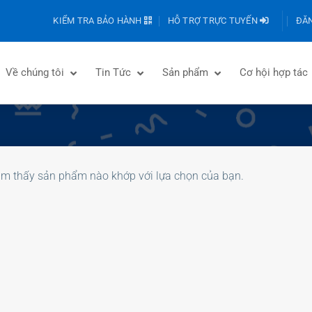
KIỂM TRA BẢO HÀNH
HỖ TRỢ TRỰC TUYẾN
ĐĂN
Về chúng tôi
Tin Tức
Sản phẩm
Cơ hội hợp tác
ìm thấy sản phẩm nào khớp với lựa chọn của bạn.