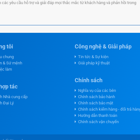
n các yêu cầu hỗ trợ và giải đáp mọi thắc mắc từ khách hàng và phản hồi trong
g tôi
Công nghệ & Giải pháp
ệu chung
Tin tức & Sự kiện
n & Sứ mệnh
Giải pháp kỹ thuật
iệc làm
Chính sách
hợp tác
Nghĩa vụ của các bên
h Nhà cung cấp
Chính sách bảo hành
h Đại Lý
Chính sách bảo mật
Chính sách kiểm hàng - đổi trả hàn
Hướng dẫn thanh toán
Chính sách vận chuyển