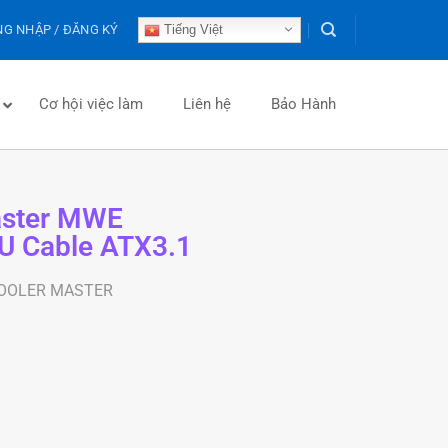
G NHẬP / ĐĂNG KÝ
Tiếng Việt
Cơ hội việc làm
Liên hệ
Bảo Hành
aster MWE
U Cable ATX3.1
OOLER MASTER