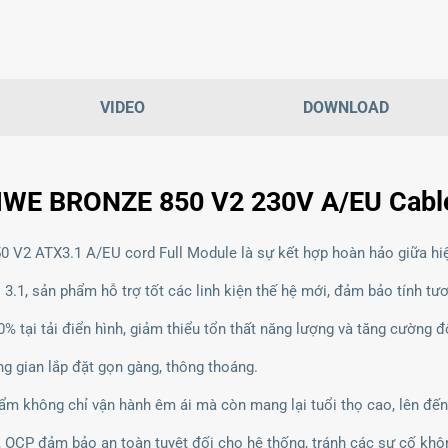
VIDEO
DOWNLOAD
 MWE BRONZE 850 V2 230V A/EU Cabl
V2 ATX3.1 A/EU cord Full Module là sự kết hợp hoàn hảo giữa hiệu
3.1, sản phẩm hỗ trợ tốt các linh kiện thế hệ mới, đảm bảo tính tươ
tại tải điển hình, giảm thiểu tổn thất năng lượng và tăng cường đ
ng gian lắp đặt gọn gàng, thông thoáng.
m không chỉ vận hành êm ái mà còn mang lại tuổi thọ cao, lên đến
P, OCP đảm bảo an toàn tuyệt đối cho hệ thống, tránh các sự cố k