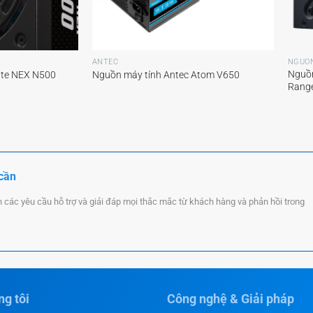
+
+
ANTEC
NGUỒ
Nguồn
ite NEX N500
Nguồn máy tính Antec Atom V650
Rang
 cần
n các yêu cầu hỗ trợ và giải đáp mọi thắc mắc từ khách hàng và phản hồi trong
g tôi
Công nghệ & Giải pháp