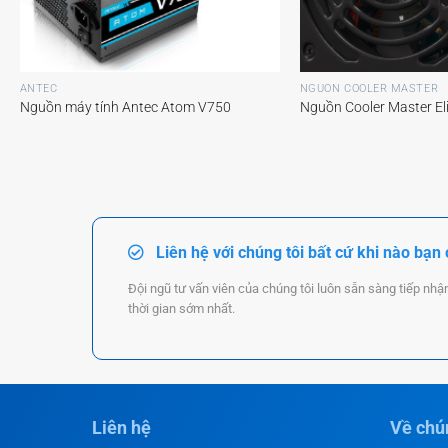
+
+
ANTEC
NGUỒN COOLER MASTER
Nguồn máy tính Antec Atom V750
Nguồn Cooler Master El
Liên hệ với chúng tôi bất cứ khi nào bạn
Đội ngũ tư vấn viên của chúng tôi luôn sẵn sàng tiếp nhậ
thời gian sớm nhất.
Liên hệ
Về chún