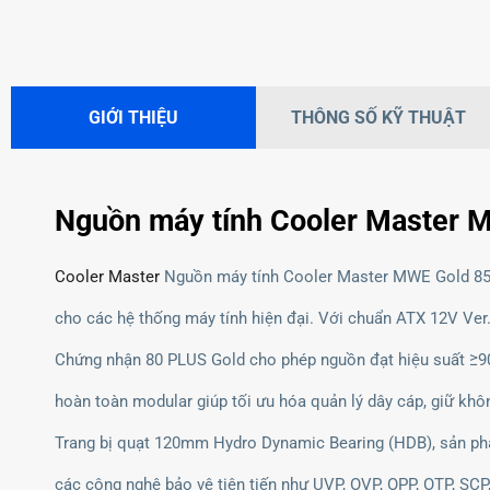
GIỚI THIỆU
THÔNG SỐ KỸ THUẬT
Nguồn máy tính Cooler Master
Cooler Master
Nguồn máy tính Cooler Master MWE Gold 850 
cho các hệ thống máy tính hiện đại. Với chuẩn ATX 12V Ver. 
Chứng nhận 80 PLUS Gold cho phép nguồn đạt hiệu suất ≥90% 
hoàn toàn modular giúp tối ưu hóa quản lý dây cáp, giữ khô
Trang bị quạt 120mm Hydro Dynamic Bearing (HDB), sản phẩ
các công nghệ bảo vệ tiên tiến như UVP, OVP, OPP, OTP, SC