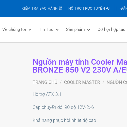
KIỂM TRA BẢO HÀNH
HỖ TRỢ TRỰC TUYẾN
ĐĂN
Về chúng tôi
Tin Tức
Sản phẩm
Cơ hội hợp tác
Nguồn máy tính Cooler M
BRONZE 850 V2 230V A/E
TRANG CHỦ
/
COOLER MASTER
/
NGUỒN C
Hỗ trợ ATX 3.1
Cáp chuyển đổi 90 độ 12V-2×6
Khả năng phục hồi nhiệt độ cao​​