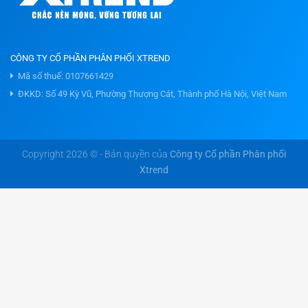
CÔNG TY CỔ PHẦN PHÂN PHỐI XTREND
Mã số thuế: 0107661429
ĐKKD: Số 49 Kỳ Vũ, Phường Thượng Cát, Thành phố Hà Nội, Việt Nam
Copyright 2026 © - Bản quyền của
Công ty Cổ phần Phân phối
Xtrend