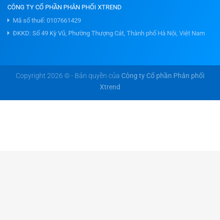
CÔNG TY CỔ PHẦN PHÂN PHỐI XTREND
Mã số thuế: 0107661429
ĐKKD: Số 49 Kỳ Vũ, Phường Thượng Cát, Thành phố Hà Nội, Việt Nam
Copyright 2026 © - Bản quyền của
Công ty Cổ phần Phân phối
Xtrend