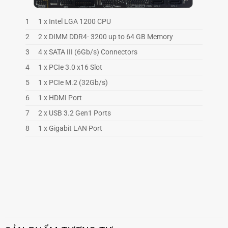
1
1 x Intel LGA 1200 CPU
2
2 x DIMM DDR4- 3200 up to 64 GB Memory
3
4 x SATA III (6Gb/s) Connectors
4
1 x PCIe 3.0 x16 Slot
5
1 x PCIe M.2 (32Gb/s)
6
1 x HDMI Port
7
2 x USB 3.2 Gen1 Ports
8
1 x Gigabit LAN Port