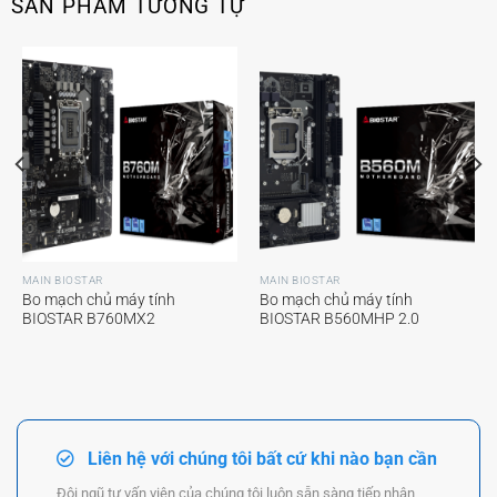
SẢN PHẨM TƯƠNG TỰ
MAIN BIOSTAR
MAIN BIOSTAR
Bo mạch chủ máy tính
Bo mạch chủ máy tính
BIOSTAR B760MX2
BIOSTAR B560MHP 2.0
Liên hệ với chúng tôi bất cứ khi nào bạn cần
Đội ngũ tư vấn viên của chúng tôi luôn sẵn sàng tiếp nhận