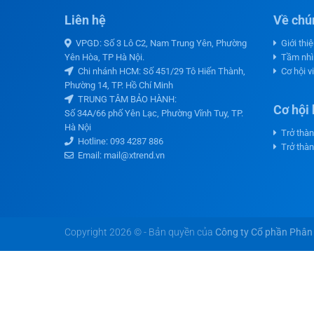
Liên hệ
Về chún
VPGD: Số 3 Lô C2, Nam Trung Yên, Phường
Giới thi
Yên Hòa, TP Hà Nội.
Tầm nhì
Chi nhánh HCM: Số 451/29 Tô Hiến Thành,
Cơ hội v
Phường 14, TP. Hồ Chí Minh
TRUNG TÂM BẢO HÀNH:
Cơ hội 
Số 34A/66 phố Yên Lạc, Phường Vĩnh Tuy, TP.
Hà Nội
Trở thàn
Hotline:
093 4287 886
Trở thàn
Email: mail@xtrend.vn
Copyright 2026 © - Bản quyền của
Công ty Cổ phần Phân 