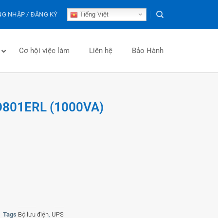
G NHẬP / ĐĂNG KÝ
Tiếng Việt
Cơ hội việc làm
Liên hệ
Bảo Hành
RO801ERL (1000VA)
Tags
Bộ lưu điện
,
UPS