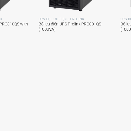
+
+
NK
UPS BỘ LƯU ĐIỆN - PROLINK
UPS B
k PRO810QS with
Bộ lưu điện UPS Prolink PRO801QS
Bộ lư
(1000VA)
(100