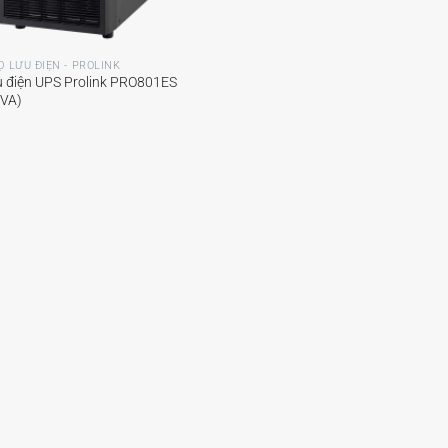
Ộ LƯU ĐIỆN - PROLINK
u điện UPS Prolink PRO801ES
0VA)