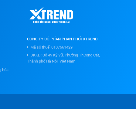
CÔNG TY CỔ PHẦN PHÂN PHỐI XTREND
Mã số thuế: 0107661429
ĐKKD: Số 49 Kỳ Vũ, Phường Thượng Cát,
Thành phố Hà Nội, Việt Nam
g hóa