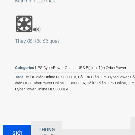
Màn hình LCD màu
Thay đổi tốc độ quạt
Categories
UPS CyberPower Online
,
UPS Bộ lưu điện CyberPower
Tags
Bộ lưu điện Online OLS3000EA
,
Bộ Lưu Điện UPS CyberPower
,
Bộ
điện UPS CyberPower Online OLS3000EA
,
Bộ lưu điện UPS Online
,
UP
CyberPower Online OLS3000EA
THÔNG
GIỚI