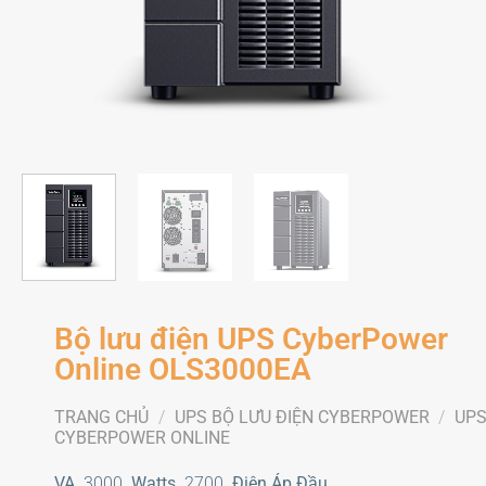
Bộ lưu điện UPS CyberPower
Online OLS3000EA
TRANG CHỦ
/
UPS BỘ LƯU ĐIỆN CYBERPOWER
/
UP
CYBERPOWER ONLINE
VA
3000
Watts
2700
Điện Áp Đầu