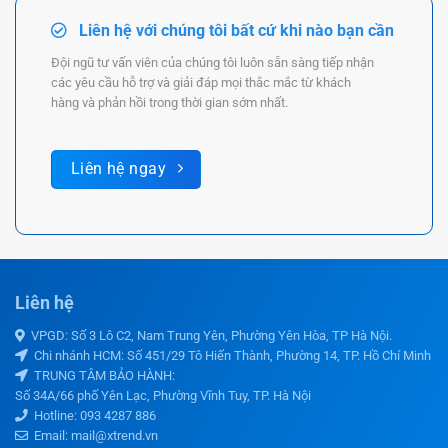
Liên hệ với chúng tôi bất cứ khi nào bạn cần
Đội ngũ tư vấn viên của chúng tôi luôn sẵn sàng tiếp nhận
các yêu cầu hỗ trợ và giải đáp mọi thắc mắc từ khách
hàng và phản hồi trong thời gian sớm nhất.
Liên hệ ngay
Liên hệ
VPGD: Số 3 Lô C2, Nam Trung Yên, Phường Yên Hòa, TP Hà Nội.
Chi nhánh HCM: Số 451/29 Tô Hiến Thành, Phường 14, TP. Hồ Chí Minh
TRUNG TÂM BẢO HÀNH:
Số 34A/66 phố Yên Lạc, Phường Vĩnh Tuy, TP. Hà Nội
Hotline:
093 4287 886
Email: mail@xtrend.vn