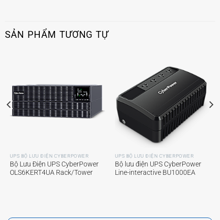
SẢN PHẨM TƯƠNG TỰ
UPS BỘ LƯU ĐIỆN CYBERPOWER
UPS BỘ LƯU ĐIỆN CYBERPOWER
Bộ Lưu Điện UPS CyberPower
Bộ lưu điện UPS CyberPower
OLS6KERT4UA Rack/Tower
Line-interactive BU1000EA